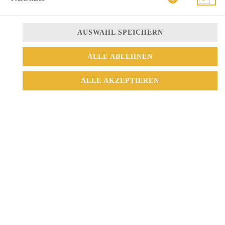
AUSWAHL SPEICHERN
ALLE ABLEHNEN
Tempura Garnelen, Gurke, Avocado, flambiertes Rindfilet,
Röstzwiebeln, Lauch, Teriyaki Sauce
ALLE AKZEPTIEREN
16,50 € *
* Die Preise können nach Auswahl des Stores variieren.
© 2026
Sushi Mix
Impressum
Datenschutz
Datenschutzeinstellungen
Barrierefreiheit
AGB
Lieferdienstsoftware und Webshop von
SIDES