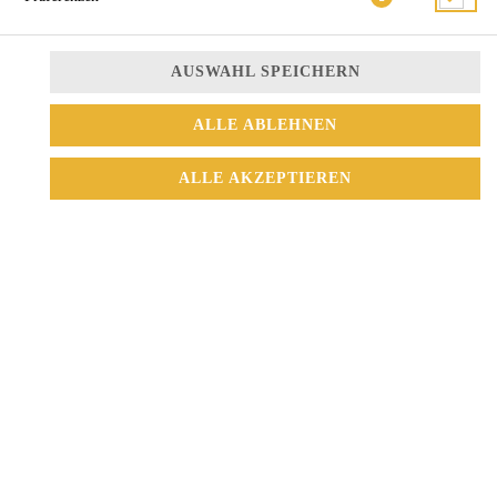
AUSWAHL SPEICHERN
ALLE ABLEHNEN
Tempura Garnele, Avocado, Gurke, Truffle Mayo, Sesam
ALLE AKZEPTIEREN
14,50 € *
* Die Preise können nach Auswahl des Stores variieren.
© 2026
Sushi Mix
Impressum
Datenschutz
Datenschutzeinstellungen
Barrierefreiheit
AGB
Lieferdienstsoftware und Webshop von
SIDES