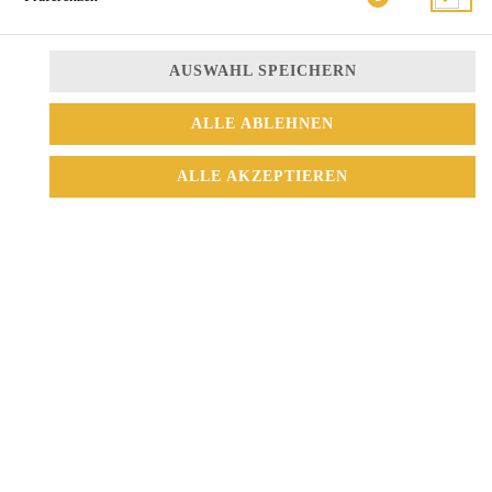
AUSWAHL SPEICHERN
ALLE ABLEHNEN
Thunfisch, Gurke, Avocado, Mayo, Tobiko und Sesam
ALLE AKZEPTIEREN
15,00 € *
* Die Preise können nach Auswahl des Stores variieren.
© 2026
Sushi Mix
Impressum
Datenschutz
Datenschutzeinstellungen
Barrierefreiheit
AGB
Lieferdienstsoftware und Webshop von
SIDES