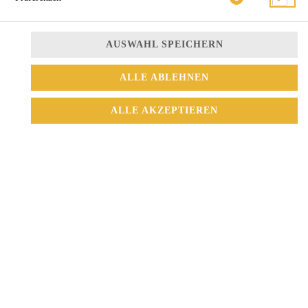
AUSWAHL SPEICHERN
ALLE ABLEHNEN
Lachs, Avocado
ALLE AKZEPTIEREN
6,50 € *
* Die Preise können nach Auswahl des Stores variieren.
© 2026
Sushi Mix
Impressum
Datenschutz
Datenschutzeinstellungen
Barrierefreiheit
AGB
Lieferdienstsoftware und Webshop von
SIDES