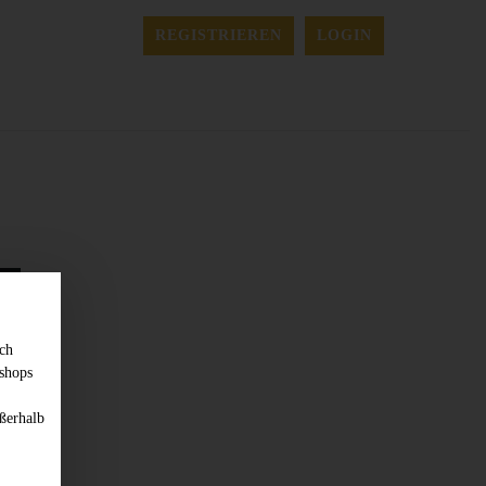
REGISTRIEREN
LOGIN
sch
shops
ßerhalb