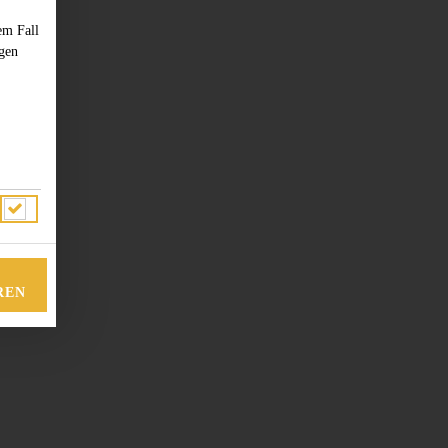
em Fall
ngen
REN