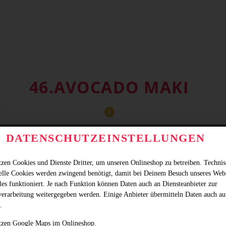
46.AVOCADO MAKI
DATENSCHUTZEINSTELLUNGEN
tzen Cookies und Dienste Dritter, um unseren Onlineshop zu betreiben. Techni
ielle Cookies werden zwingend benötigt, damit bei Deinem Besuch unseres Web
les funktioniert. Je nach Funktion können Daten auch an Diensteanbieter zur
verarbeitung weitergegeben werden. Einige Anbieter übermitteln Daten auch au
.
tzen Google Maps im Onlineshop.