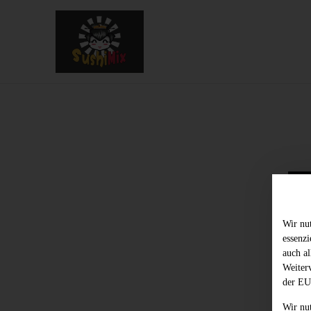
Wir nu
essenz
auch al
Weiter
der EU
Wir nu