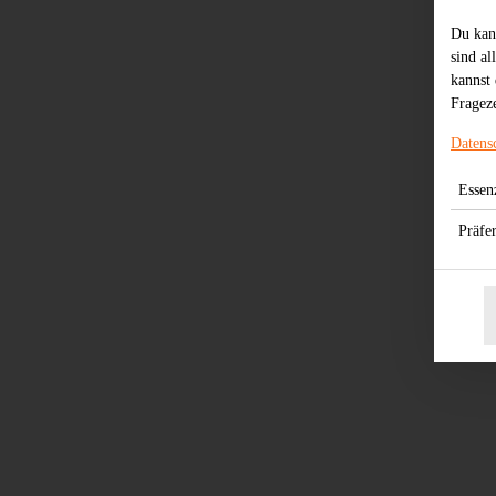
Du kan
sind al
kannst 
Frageze
Datens
Essenz
Präfe