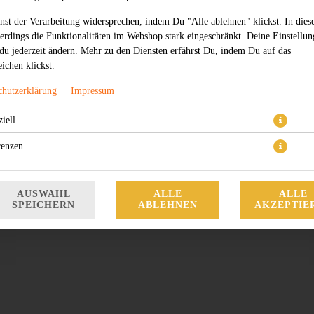
nst der Verarbeitung widersprechen, indem Du "Alle ablehnen" klickst. In dies
lerdings die Funktionalitäten im Webshop stark eingeschränkt. Deine Einstellu
du jederzeit ändern. Mehr zu den Diensten erfährst Du, indem Du auf das
ichen klickst.
chutzerklärung
Impressum
iell
5,50 € *
renzen
* Die Preise können nach Auswahl des Stores variieren.
AUSWAHL
ALLE
ALLE
SPEICHERN
ABLEHNEN
AKZEPTIE