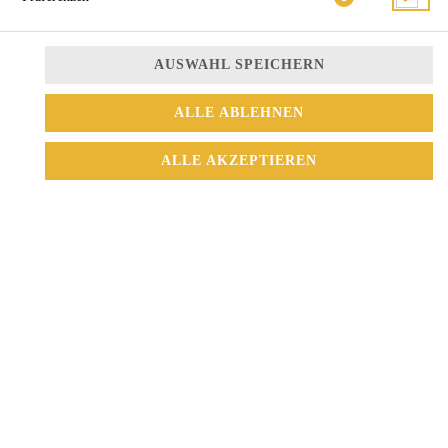
AUSWAHL SPEICHERN
ALLE ABLEHNEN
Thunfisch
ALLE AKZEPTIEREN
3,50 € *
* Die Preise können nach Auswahl des Stores variieren.
© 2026
Sushi Mix
Impressum
Datenschutz
Datenschutzeinstellungen
Barrierefreiheit
AGB
Lieferdienstsoftware und Webshop von
SIDES