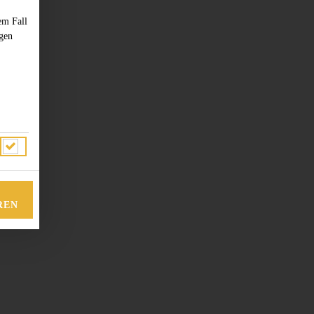
em Fall
ngen
REN