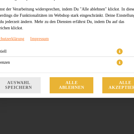
nst der Verarbeitung widersprechen, indem Du "Alle ablehnen" klickst. In dies
lerdings die Funktionalitäten im Webshop stark eingeschränkt. Deine Einstellu
du jederzeit ändern. Mehr zu den Diensten erfährst Du, indem Du auf das
ichen klickst.
chutzerklärung
Impressum
iell
2,50 € *
renzen
* Die Preise können nach Auswahl des Stores variieren.
AUSWAHL
ALLE
ALLE
SPEICHERN
ABLEHNEN
AKZEPTIE