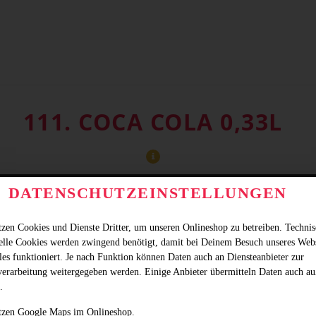
111. COCA COLA 0,33L
DATENSCHUTZEINSTELLUNGEN
tzen Cookies und Dienste Dritter, um unseren Onlineshop zu betreiben. Techni
ielle Cookies werden zwingend benötigt, damit bei Deinem Besuch unseres Web
les funktioniert. Je nach Funktion können Daten auch an Diensteanbieter zur
verarbeitung weitergegeben werden. Einige Anbieter übermitteln Daten auch au
.
tzen Google Maps im Onlineshop.