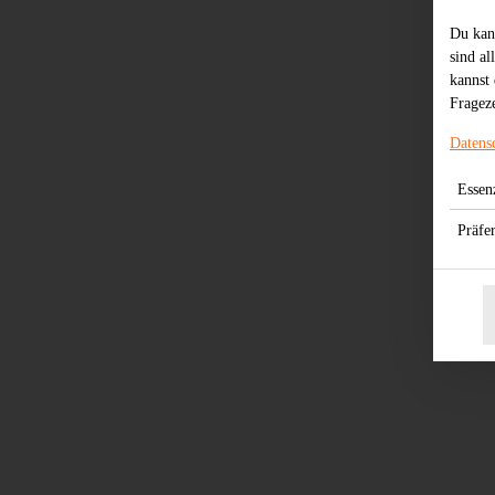
Du kan
sind al
kannst 
Frageze
Datens
Essenz
Präfe