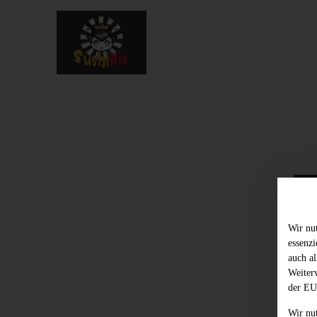
Wir nu
essenz
auch al
Weiter
der EU
Wir nu