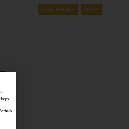
REGISTRIEREN
LOGIN
sch
shops
ßerhalb