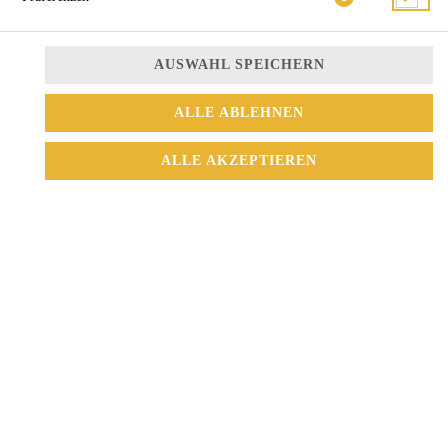
AUSWAHL SPEICHERN
ALLE ABLEHNEN
3,50 € *
ALLE AKZEPTIEREN
* Die Preise können nach Auswahl des Stores variieren.
© 2026
Sushi Mix
Impressum
Datenschutz
Datenschutzeinstellungen
Barrierefreiheit
AGB
Lieferdienstsoftware und Webshop von
SIDES